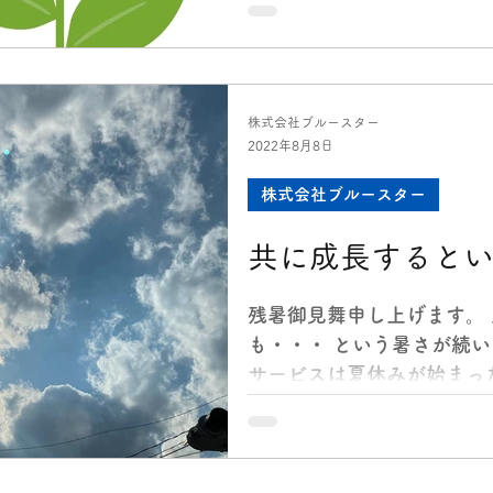
た。。...
株式会社ブルースター
2022年8月8日
株式会社ブルースター
共に成長すると
残暑御見舞申し上げます。
も・・・ という暑さが続い
サービスは夏休みが始まっ
から響いています。先週末
を払いながら『夏祭り』を実