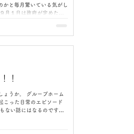
のかと毎月驚いている気がし
る９月１日は政府が定めた
によりあちこちで被害が出た
長期間電気のない生活を強い
..
！！！
しょうか。 グループホーム
、起こった日常のエピソード
愛もない話にはなるのです
い頂けると幸いです。 朝食
した時に事件は起こりまし