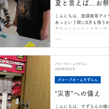
夏と言えば…お
こんにちは。放課後等デイ
あっという間に8月も残り
夏休みもみんなと元気に過
6日土曜日は【ブルースタ
「今日はなにするの？」「
たちはウキウキ・...
グループホームすずらん
2022年8月22日
グループホームすずらん
"災害"への備え
こんにちは。すずらんの橋