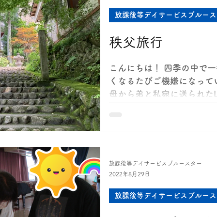
放課後等デイサービスブルース
秩父旅行
こんにちは！ 四季の中で
くなるたびご機嫌になって
母から弟と私宛に送られたL
『今年はコロナの感染者が
い』 ここ数年、感染予防
ようにしていたため、今...
放課後等デイサービスブルースター
2022年8月29日
放課後等デイサービスブルース