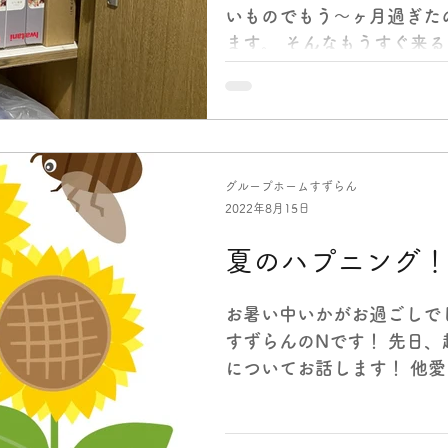
いものでもう～ヶ月過ぎた
ます。 そんなもうすぐ来
「防災の日」です。 豪雨
り、千葉では台風の被害で
られ、東北の地震・津波の記.
グループホームすずらん
2022年8月15日
夏のハプニング
お暑い中いかがお過ごしで
すずらんのNです！ 先日
についてお話します！ 他
が、よろしければお付き合
の時間に洗濯物を干そうと