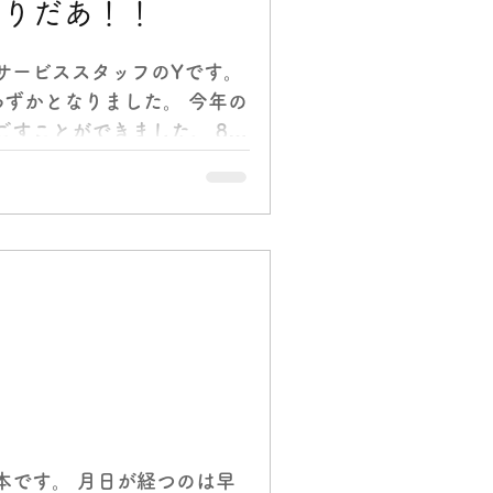
祭りだあ！！
サービススタッフのYです。
わずかとなりました。 今年の
ごすことができました。 8月
ー夏祭り】を開催しました。
ゲームは何する？」と子ども
本です。 月日が経つのは早