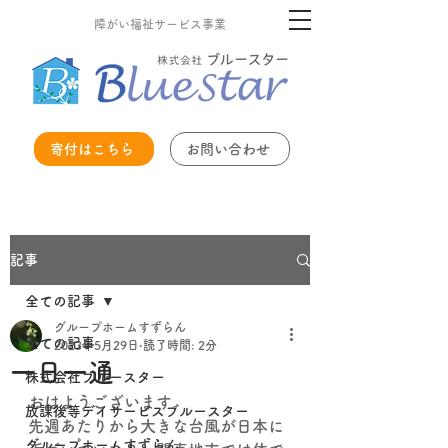
障がい福祉サービス事業
寄付はこちら
お問い合わせ
記事
全ての記事
グループホームすずらん
全ての記事
2023年5月29日
読了時間: 2分
一日一通
株式会社ブルースター
おはようございます。
放課後等デイサービスブルースター
先週あたりから大きな台風が日本に
グループホームすずらん