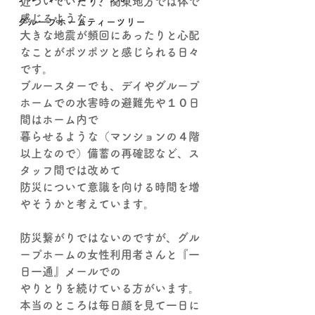
近づいていたり、関東地方では体で
感じるような
グループホームティーツリー
大きな地震が頻回にあったりと心配
なことがポツポツと感じられる日々
です。
ブルースターでも、デイやグループ
ホームでの水害時の避難先や１０日
間はホーム内で
暮らせるような（マンションの４階
以上なので）備蓄の再確認など、ス
タッフ間では改めて
防災について意識を向ける時間を増
やそうかと考えています。
防災繋がりではないのですが、グル
ープホームの女性利用者さんと『一
日一通』メールでの
やりとりを続けている方がいます。
本当のところは毎日顔を見て一日に