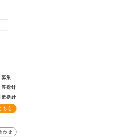
リア
フ募集
止等指針
対策指針
こちら
合わせ