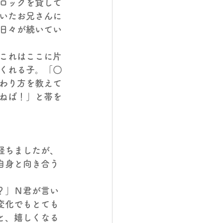
ロックを貸して
いたお兄さんに
日々が続いてい
これはここに片
くれる子。「〇
わり方を教えて
ねば！」
と帯を
経ちましたが、
自身と向き合う
？」Ｎ君が言い
変化でもとても
と、嬉しくなる