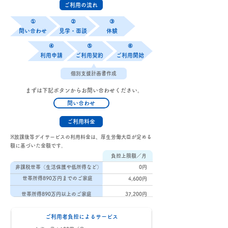
ご利用の流れ
①
​②
③
問い合わせ
見学・面談
体験
④
⑤
⑥
利用申請
ご利用契約
ご利用開始
個別支援計画書作成
まずは下記ボタンからお問い合わせください。
問い合わせ
ご利用料金
※放課後等デイサービスの利用料金は、厚生労働大臣が定める
額に基づいた金額です。
負担上限額／月
非課税世帯（生活保護や低所得など）
0​​円
世帯所得890万円までのご家庭
4,600円
世帯所得890万円以上のご家庭
37,200円
ご利用者負担によるサービス