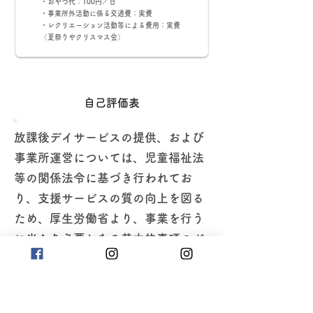
・おやつ代：100円／日
・事業所外活動に係る交通費：実費
・レクリエーション活動等による費用：実費
（夏祭りやクリスマス会）
​自己評価表
放課後デイサービスの提供、および
事業所運営については、児童福祉法
等の関係法令に基づき行われてお
り、支援サービスの質の向上を図る
ため、厚生労働省より、事業を行う
に当たり必要となる基本的事項のガ
イドラインが示されています。今回
そのガイドラインに基づく評価を実
施し、結果がまとまりましたので、