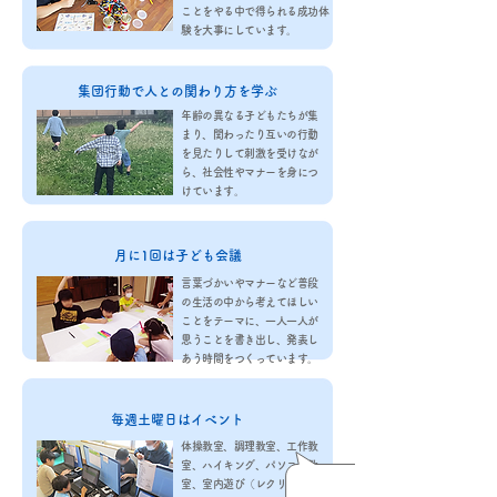
ことをやる中で得られる成功体
験を大事にしています。
集団行動で人との関わり方を学ぶ
年齢の異なる子どもたちが集
まり、関わったり互いの行動
を見たりして刺激を受けなが
ら、社会性やマナーを身につ
けています。
月に1回は子ども会議
言葉づかいやマナーなど普段
の生活の中から考えてほしい
ことをテーマに、一人一人が
思うことを書き出し、発表し
あう時間をつくっています。
毎週土曜日はイベント
体操教室、調理教室、工作教
室​、ハイキング、パソコン教
室、室内遊び（レクリエーシ