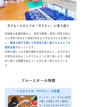
子ども一人ひとりの「やりたい」に寄り添う
放課後や長期休暇中に、知的や精神・身体に特性を抱え
る小学校1年生から高校3年生までのお子さんをお預かり
し、
勉強や遊びを通して社会性を身に着けられるような
個別支援
を行っています。
活動を通してお子様の個性や長所を生かし、のびのびと
日常生活を送ることができるように寄り添います。家庭
的に様々な課題を抱えている方も多く受け入れていま
す。
ブルースターの特徴
一人ひとりの「やりたい」を応援
アットホームで、子どもの意見
や思いを尊重しやすい環境で
す。その日それぞれがやりたい