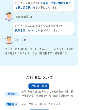
お子さんが意見や想いを
発言しやすい雰囲気作り
と寄り添う気持ち
を大事
にしています。
児童指導員 M
お子さんが安心して過ごせるように目を配り、
笑顔を忘れないように
心がけています。
パート K
デイサービスは社員、パート・アルバイト、ボランティアの数
名で運営しております。 社員は有資格者又は経験者です。
ご利用について
対象者・地区
小学1年生〜高校3年生までの
​知的障がい児、精
対象者
神障がい児、発達障がい児、聴覚言語障がい児
蕨市、戸田市、川口市、さいたま市
対象地区