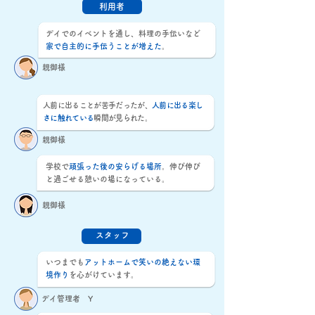
利用者
デイでのイベントを通し、料理の手伝いなど
家で自主的に手伝うことが増えた
。
親御様
人前に出ることが苦手だったが、
人前に出る楽し
さに触れている
瞬間が見られた。
親御様
学校で
頑張った後の安らげる場所
。伸び伸び
と過ごせる憩いの場になっている。
親御様
スタッフ
いつまでも
アットホームで笑いの絶えない環
境作り
を心がけています。
デイ管理者 Y