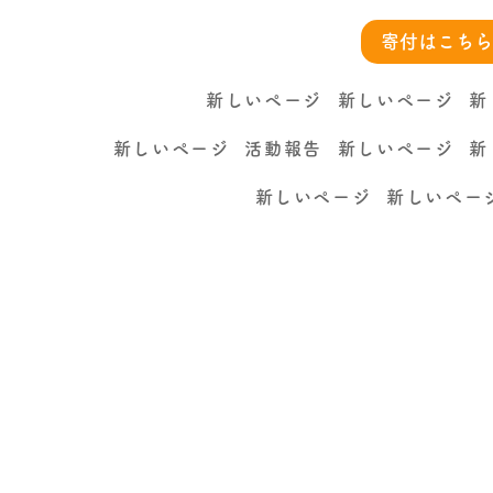
寄付はこちら
新しいページ
新しいページ
新
新しいページ
活動報告
新しいページ
新
新しいページ
新しいペー