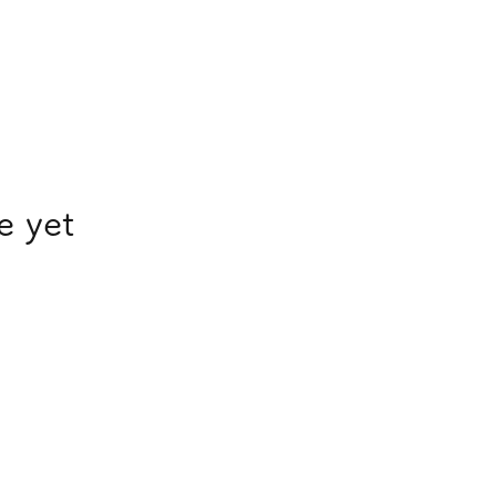
e yet