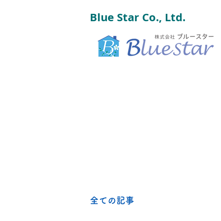
Blue Star Co., Ltd.
全ての記事