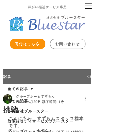
障がい福祉サービス事業
寄付はこちら
お問い合わせ
記事
全ての記事
グループホームすずらん
全ての記事
2022年6月20日
読了時間: 1分
挑戦
株式会社ブルースター
こんにちわ。すずらんスタッフ橋本
放課後等デイサービスブルースター
です。
グループホームすずらん