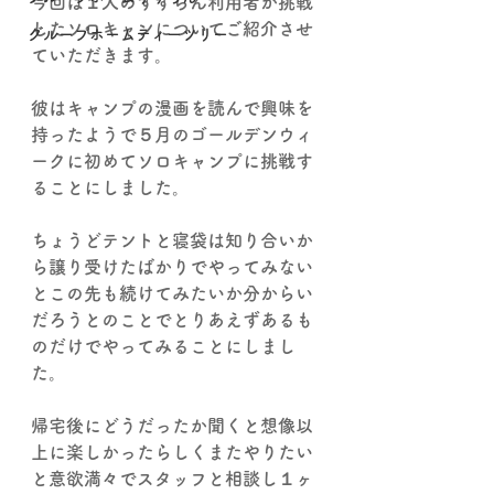
今回は１人のすずらん利用者が挑戦
したソロキャンについてご紹介させ
グループホームティーツリー
ていただきます。
彼はキャンプの漫画を読んで興味を
持ったようで５月のゴールデンウィ
ークに初めてソロキャンプに挑戦す
ることにしました。
ちょうどテントと寝袋は知り合いか
ら譲り受けたばかりでやってみない
とこの先も続けてみたいか分からい
だろうとのことでとりあえずあるも
のだけでやってみることにしまし
た。
帰宅後にどうだったか聞くと想像以
上に楽しかったらしくまたやりたい
と意欲満々でスタッフと相談し１ヶ