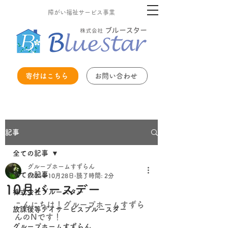
障がい福祉サービス事業
寄付はこちら
お問い合わせ
記事
全ての記事
グループホームすずらん
全ての記事
2024年10月28日
読了時間: 2分
10月バースデー
株式会社ブルースター
こんにちは！グループホームすずら
放課後等デイサービスブルースター
んのNです！
グループホームすずらん