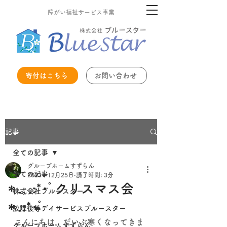
障がい福祉サービス事業
寄付はこちら
お問い合わせ
記事
全ての記事
グループホームすずらん
全ての記事
2023年12月25日
読了時間: 3分
＊.｡.:*･ﾟクリスマス会
株式会社ブルースター
＊.:*･ﾟ
放課後等デイサービスブルースター
こんにちは。だいぶ寒くなってきま
グループホームすずらん