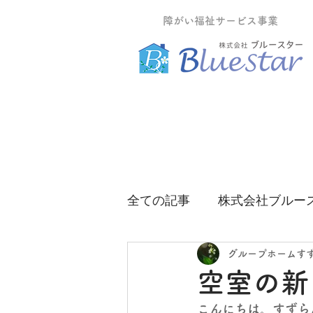
障がい福祉サービス事業
全ての記事
株式会社ブルー
グループホームティーツリ
グループホームす
空室の新
こんにちは。すずら