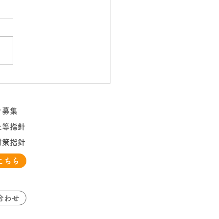
ピーバレンタイン♡
フ募集
止等指針
対策指針
こちら
合わせ