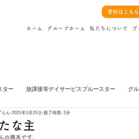
寄付はこちら
ホーム
グループホーム
私たちについて
ブ
スター
放課後等デイサービスブルースター
グル
ー
ずらん
2025年5月25日
読了時間: 2分
たな主
んの橋本です。