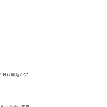
２日は国連が定
その中での定義