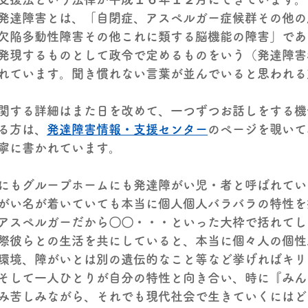
発達障害とは、「自閉症、アスペルガー症候群その他の
欠陥多動性障害その他これに類する脳機能の障害」であ
発現するものとして政令で定めるものをいう（発達障害
れています。聞き慣れない言葉が並んでいると思われる
関する詳細はまた日を改めて、一つずつお話しをする機
る方は、
発達障害情報・支援センター
のページを覗いて
寧に書かれています。
にもグループホームにも発達障がい児・者と呼ばれてい
がい名が着いていても本当に個人個人バラバラの特性を
アスペルガーだから〇〇・・・といった大枠で括れてし
際彼らとの生活を共にしていると、本当に個々人の個性
環境、障がいとは別の遺伝的なこと等など挙げればキリ
そして一人ひとりが自分の特性と向き合い、時に『みん
み苦しみながら、それでも現代社会で生きていくにはど