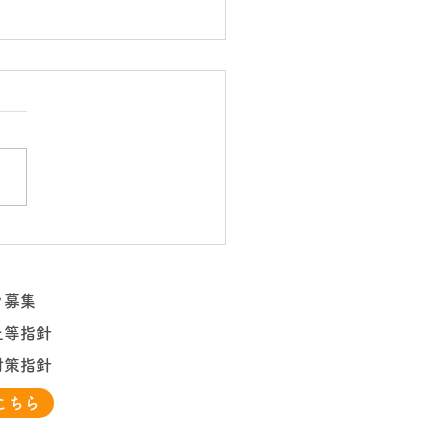
までの歩みに心から感謝
めて
フ募集
止等指針
対策指針
こちら