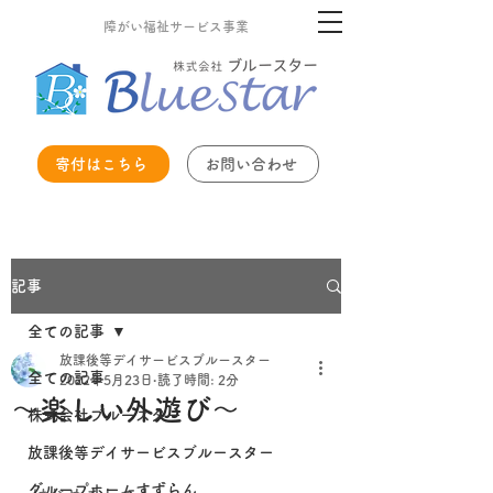
障がい福祉サービス事業
寄付はこちら
お問い合わせ
記事
全ての記事
放課後等デイサービスブルースター
全ての記事
2022年5月23日
読了時間: 2分
～楽しい外遊び～
株式会社ブルースター
放課後等デイサービスブルースター
グループホームすずらん