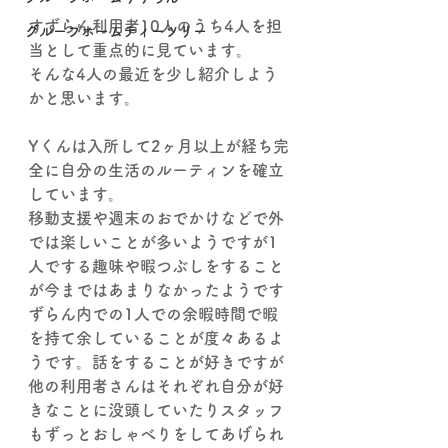
すずらん利用者10人のうち4人を担
グループホームティーツリー
当として重点的に見ています。
そんな4人の最近を少し紹介しよう
かと思います。
Yくんは入所して2ヶ月以上が経ち完
全に自分の生活のルーティンを確立
しています。
移動支援や週末のおでかけなどで外
では楽しいことが多いようですが1
人でする趣味や暇つぶしをすること
が今まではあまりなかったようです
ずらん内での1人での余暇時間で暇
を持て余していることが度々あるよ
うです。話をすることが好きですが
他の利用者さんはそれぞれ自分が好
きなことに没頭していたりスタッフ
もずっとおしゃべりをしてあげられ