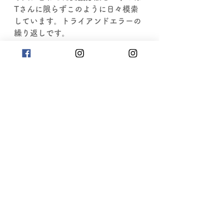
Tさんに限らずこのように日々模索
しています。トライアンドエラーの
繰り返しです。
担当している4人の日常をご紹介さ
せていただきました。
7月にはみんなで行くボーリング大
会を予定しています。みんな楽しみ
にしているのでその様子も来月誰か
のブログでご紹介できたらと思いま
す。
グループホームすずらん