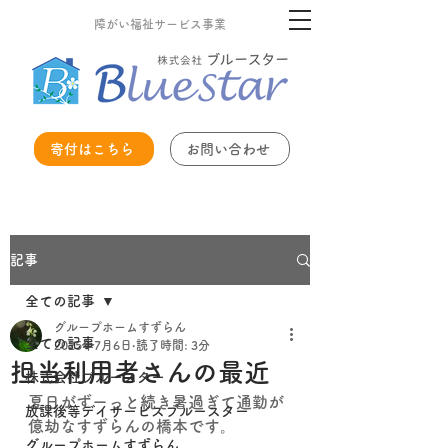
障がい福祉サービス事業
寄付はこちら
お問い合わせ
記事
全ての記事
グループホームすずらん
全ての記事
2025年7月6日
読了時間: 3分
担当利用者さんの最近
株式会社ブルースター
夏日がずーっと続き暑過ぎて通勤が
放課後等デイサービスブルースター
億劫なすずらんの橋本です。
グループホームすずらん