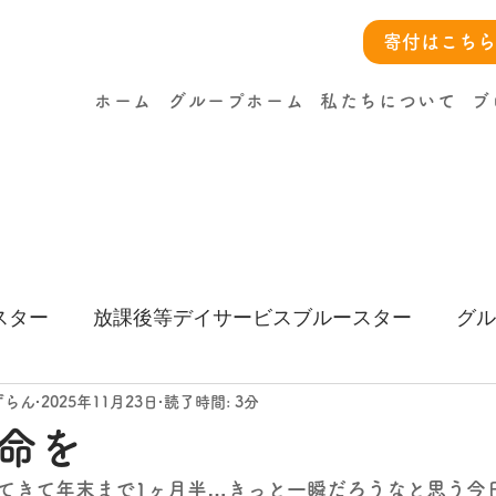
寄付はこちら
ホーム
グループホーム
私たちについて
ブ
スター
放課後等デイサービスブルースター
グル
ー
ずらん
2025年11月23日
読了時間: 3分
命を
てきて年末まで1ヶ月半…きっと一瞬だろうなと思う今