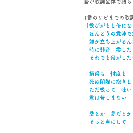
勢が歌詞全体で語ら
1番のサビまでの歌
「
歓びがもし倍にな
　ほんとうの意味で
　誰が立ち上がるん
　時に弱音　零した
　それでも何がした
　損得も　忖度も
　死ぬ間際に抱きし
　ただ吸って　吐い
　君は苦しまない
　愛とか　夢だとか
　そっと声にして