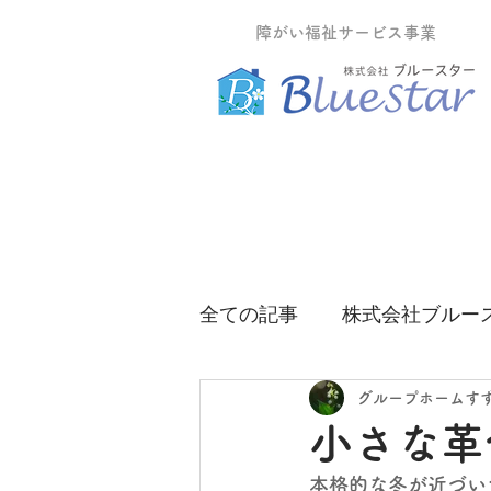
障がい福祉サービス事業
全ての記事
株式会社ブルー
グループホームティーツリ
グループホームす
小さな革
本格的な冬が近づい