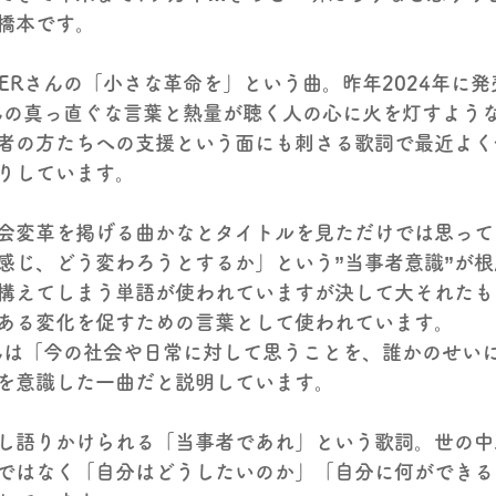
橋本です。
EAVERさんの「小さな革命を」という曲。昨年2024年に
ERさんの真っ直ぐな言葉と熱量が聴く人の心に火を灯すよう
者の方たちへの支援という面にも刺さる歌詞で最近よく
りしています。
会変革を掲げる曲かなとタイトルを見ただけでは思って
感じ、どう変わろうとするか」という”当事者意識”が
構えてしまう単語が使われていますが決して大それたも
ある変化を促すための言葉として使われています。
ERさんは「今の社会や日常に対して思うことを、誰かのせい
を意識した一曲だと説明しています。
し語りかけられる「当事者であれ」という歌詞。世の中
ではなく「自分はどうしたいのか」「自分に何ができる