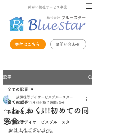
障がい福祉サービス事業
寄付はこちら
お問い合わせ
記事
全ての記事
放課後等デイサービスブルースター
全ての記事
2024年11月4日
読了時間: 3分
～わくわく!!!初めての同
株式会社ブルースター
窓会～
放課後等デイサービスブルースター
おはようございます。
グループホームすずらん