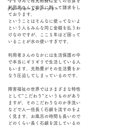
すずらんでは光熱費は全ての合算を
利用者さんで均等に割って請求をし
グループホームティーツリー
ております。
ということはそんなに使ってないよ
という人もみんな同じ金額を払うわ
けなのですが、ここ１年ほど困って
いることが水の使いすぎです。
利用者さんのなかには生活保護の中
で本当にギリギリで生活している人
もいます。光熱費がその生活費をか
なり圧迫してしまっているのです。
障害福祉の世界ではさまざまな特性
として”こだわり”というものがあり
ますが、そのこだわりなのか手洗い
などで人一倍長く石鹸を流すのをよ
く見ます。お風呂の時間も長いので
どのくらい長く石鹸を流しているの