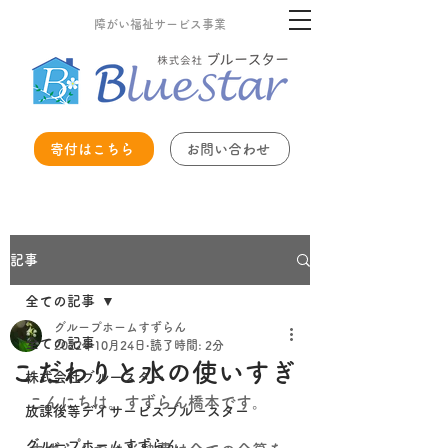
障がい福祉サービス事業
寄付はこちら
お問い合わせ
記事
全ての記事
グループホームすずらん
全ての記事
2022年10月24日
読了時間: 2分
こだわりと水の使いすぎ
株式会社ブルースター
こんにちは。すずらん橋本です。
放課後等デイサービスブルースター
グループホームすずらん