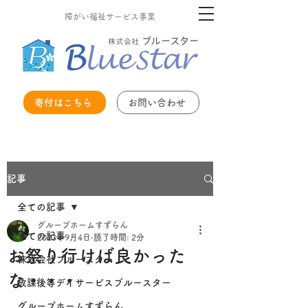
障がい福祉サービス事業
寄付はこちら
お問い合わせ
記事
全ての記事
グループホームすずらん
全ての記事
2023年9月4日
読了時間: 2分
お祭り行けば良かった
株式会社ブルースター
な・・・
放課後等デイサービスブルースター
グループホームすずらん